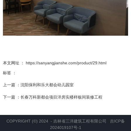
本文网址 ： https://sanyangjianshe.com/product/29.html
标签 ：
上一篇 ：
沈阳保利和乐大都会幼儿园室
下一篇 ：
长春万科新都会项目洋房实楼样板间装修工程
相关产品
COPYRIGHT (©) 2024 - 吉林省三洋建筑工程有限公司 吉ICP备
2024019107号-1