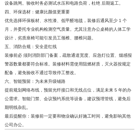
设备跳闸。验收时务必测试水压和电路负荷，杜绝 后期返工。
四、环保选材：健康比颜值更重要
优先选择环保板材、水性漆、低甲醛地毯，装修后通风至少 1 个
月，并委托专业机构检测空气质量。尤其注意办公桌椅的人体工学
设计，劣质座椅可能引发员工颈椎、腰椎问题。
五、消防合规：安全是红线
装修前必 须到消防部门备案，疏散通道宽度、应急灯位置、烟感报
警器数量都要符合标准。装修材料需使用阻燃材质，灭火器按规定
配备，避免验收不通过导致停工整改。
六、智能预留：为未来升级铺路
提前规划网络布线，预留光纤接口和无线点位，满足未来 5 年的办
公需求。智能门禁、会议预约系统等设备，建议预埋管线，避免后
期明线杂乱。
最后提醒你‌：装修前一定要和物业确认好施工时间，避免影响其他
公司办公。