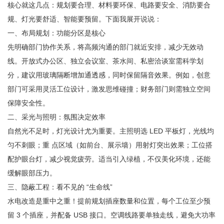
核心就这几点‌：规划要合理、材料要环保、电路要安全、消防要合
规、灯光要舒适、智能要预留。下面我展开说说：
一、布局规划：功能分区是核心
先明确部门协作关系，将高频沟通的部门就近安排，减少无效动
线。开放式办公区、独立会议室、茶水间、私密洽谈室需科学划
分，建议用玻璃隔断增加通透感，同时保留隔音效果。例如，创意
部门可采用灵活工位设计，激发思维碰撞；财务部门则需独立空间
保障安全性。
二、采光与照明：氛围决定效率
自然光不足时，灯光设计尤为重要。主照明选 LED 平板灯，光线均
匀不刺眼；重 点区域（如前台、展示墙）用射灯突出效果；工位搭
配护眼台灯，减少视觉疲劳。适当引入绿植，不仅美化环境，还能
缓解眼部压力。
三、隐蔽工程：看不见的 “生命线”
水电改造是重中之重！提前规划插座数量和位置，每个工位至少预
留 3 个插座，并配备 USB 接口。空调线路要单独走线，避免大功率